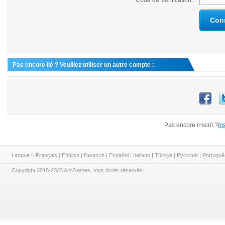
Code de Vérification :
Con
Pas encore lié ? Veuillez utiliser un autre compte :
Pas encore inscrit ?
In
Langue >
Français
|
English
|
Deutsch
|
Español
|
Italiano
|
Türkçe
|
Русский
|
Portuguê
Copyright 2018-2023 ArkGames, tous droits réservés.