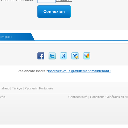
Code de Vérification :
Actualiser
Connexion
compte :
Pas encore inscrit ?
Inscrivez-vous gratuitement maintenant !
Italiano
|
Türkçe
|
Русский
|
Português
rvés.
Confidentialité
|
Conditions Générales d'Util