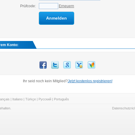
Prüfcode:
Erneuern
Anmelden
rem Konto:
Ihr seid noch kein Mitglied?
Jetzt kostenlos registrieren!
ançais
|
Italiano
|
Türkçe
|
Русский
|
Português
ehalten.
Datenschutzrich