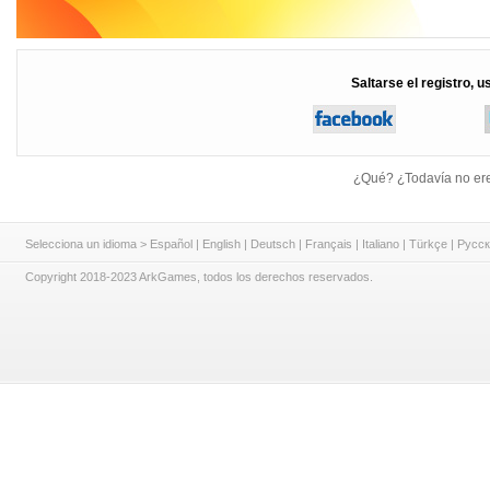
Saltarse el registro, u
¿Qué? ¿Todavía no er
Selecciona un idioma >
Español
|
English
|
Deutsch
|
Français
|
Italiano
|
Türkçe
|
Русск
Copyright 2018-2023 ArkGames, todos los derechos reservados.