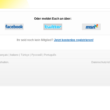
Oder meldet Euch an über:
Ihr seid noch kein Mitglied?
Jetzt kostenlos registrieren!
ançais
|
Italiano
|
Türkçe
|
Русский
|
Português
ehalten.
Datenschutzrich