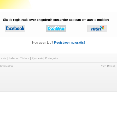
Sla de registratie over en gebruik een ander account om aan te melden:
Nog geen Lid?
Registreer nu gratis!
nçais
|
Italiano
|
Türkçe
|
Русский
|
Português
rbehouden.
Privé Beleid
|