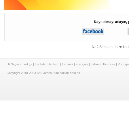
Kayıt olmayı atlayın, 
Ne? Sen daha bize katı
Dil Seçin >
Türkçe
|
English
|
Deutsch
|
Español
|
Français
|
Italiano
|
Русский
|
Portugu
Copyright 2018-2023 ArkGames, tüm hakları saklıdır.