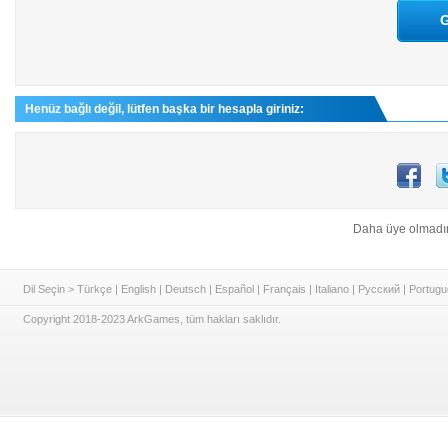
G
Henüz bağlı değil, lütfen başka bir hesapla giriniz:
Daha üye olmadı
Dil Seçin >
Türkçe
|
English
|
Deutsch
|
Español
|
Français
|
Italiano
|
Русский
|
Portugu
Copyright 2018-2023 ArkGames, tüm hakları saklıdır.