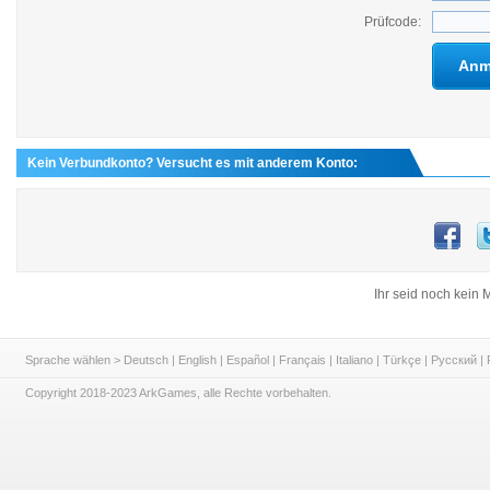
Prüfcode:
Anm
Kein Verbundkonto? Versucht es mit anderem Konto:
Ihr seid noch kein M
Sprache wählen >
Deutsch
|
English
|
Español
|
Français
|
Italiano
|
Türkçe
|
Русский
|
Copyright 2018-2023 ArkGames, alle Rechte vorbehalten.