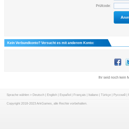
Prüfcode:
Anm
Kein Verbundkonto? Versucht es mit anderem Konto:
Ihr seid noch kein M
Sprache wählen >
Deutsch
|
English
|
Español
|
Français
|
Italiano
|
Türkçe
|
Русский
|
Copyright 2018-2023 ArkGames, alle Rechte vorbehalten.