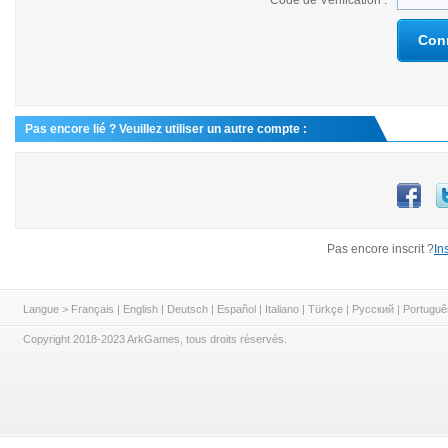
Code de Vérification :
Con
Pas encore lié ? Veuillez utiliser un autre compte :
Pas encore inscrit ?
In
Langue >
Français
|
English
|
Deutsch
|
Español
|
Italiano
|
Türkçe
|
Русский
|
Portuguê
Copyright 2018-2023 ArkGames, tous droits réservés.