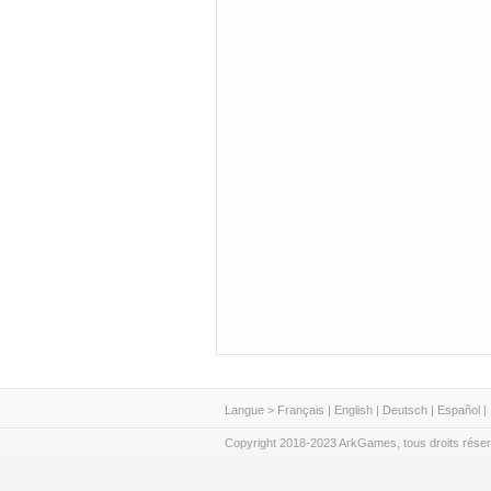
Langue >
Français
|
English
|
Deutsch
|
Español
|
Copyright 2018-2023 ArkGames, tous droits rése