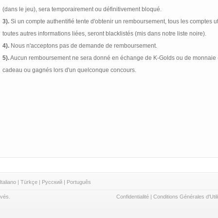
(dans le jeu), sera temporairement ou définitivement bloqué.
3).
Si un compte authentifié tente d'obtenir un remboursement, tous les comptes uti
toutes autres informations liées, seront blacklistés (mis dans notre liste noire).
4).
Nous n'acceptons pas de demande de remboursement.
5).
Aucun remboursement ne sera donné en échange de K-Golds ou de monnaie « 
cadeau ou gagnés lors d'un quelconque concours.
Italiano
|
Türkçe
|
Русский
|
Português
rvés.
Confidentialité
|
Conditions Générales d'Util