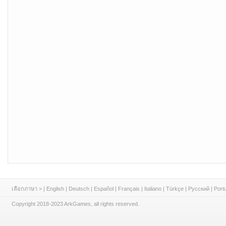
เลือกภาษา >
|
English
|
Deutsch
|
Español
|
Français
|
Italiano
|
Türkçe
|
Русский
|
Port
Copyright 2018-2023 ArkGames, all rights reserved.